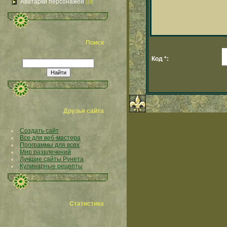
Аватарки персонажей
[24]
Поиск
Код *:
Друзья сайта
Создать сайт
Все для веб-мастера
Программы для всех
Мир развлечений
Лучшие сайты Рунета
Кулинарные рецепты
Статистика