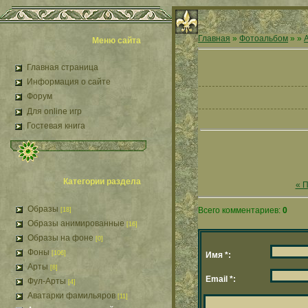
Главная
»
Фотоальбом
»
»
Меню сайта
Главная страница
Информация о сайте
Форум
Для online игр
Гостевая книга
Категории раздела
« 
Образы
Всего комментариев:
0
[18]
Образы анимированные
[16]
Образы на фоне
[0]
Фоны
[106]
Имя *:
Арты
[8]
Email *:
Фул-Арты
[4]
Аватарки фамильяров
[11]