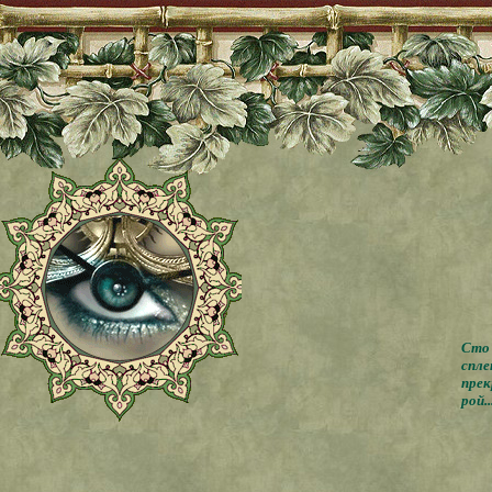
Сто 
спле
прек
рой..