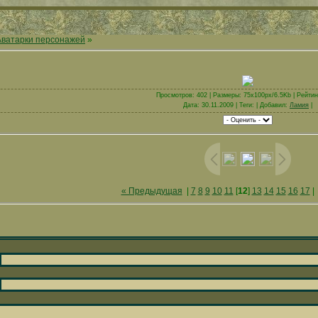
Аватарки персонажей
»
Просмотров: 402 | Размеры: 75x100px/6.5Kb | Рейтинг
Дата: 30.11.2009 | Теги: | Добавил:
Ламия
|
« Предыдущая
|
7
8
9
10
11
[
12
]
13
14
15
16
17