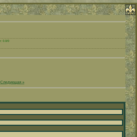
: 0.0/0
|
Следующая »