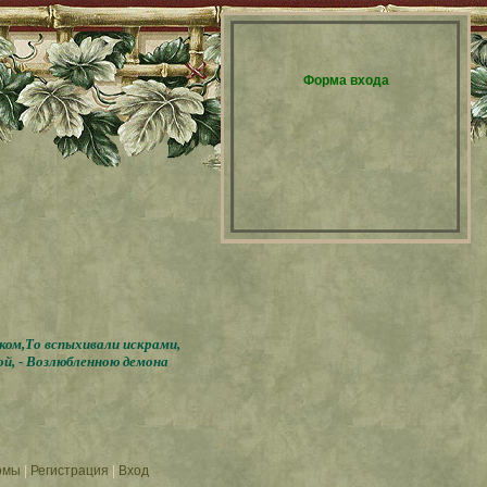
Форма входа
бком,То вспыхивали искрами,
ой, - Возлюбленною демона
омы
|
Регистрация
|
Вход