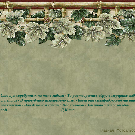
Сто лун серебряных на теле гибком - То растворились вдруг в мерцанье зы
сплетясь - В причудливо изменчивую вязь. - Была она сильфидою злосчастн
прекрасной - Иль демоном самим? Над головой - Змеиною сиял созвездий
рой...
Д.Китс
Главная
|
Фотоальб