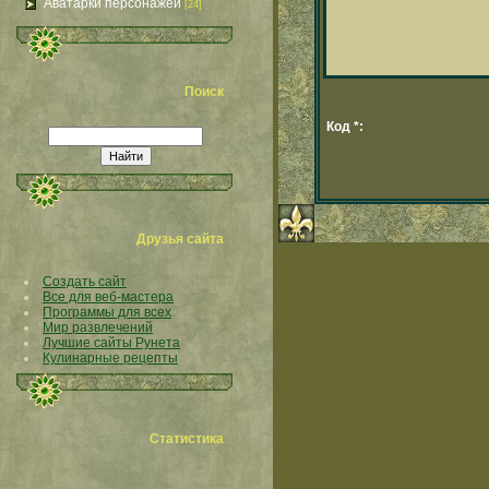
Аватарки персонажей
[24]
Поиск
Код *:
Друзья сайта
Создать сайт
Все для веб-мастера
Программы для всех
Мир развлечений
Лучшие сайты Рунета
Кулинарные рецепты
Статистика