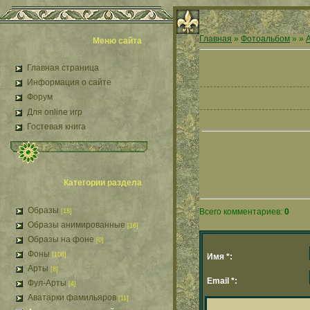
Главная
»
Фотоальбом
»
»
Меню сайта
Главная страница
Информация о сайте
Форум
Для online игр
Гостевая книга
Категории раздела
Образы
Всего комментариев:
0
[18]
Образы анимированные
[16]
Образы на фоне
[0]
Фоны
[106]
Имя *:
Арты
[8]
Email *:
Фул-Арты
[4]
Аватарки фамильяров
[11]