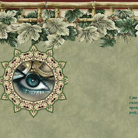
Сто 
спле
прек
рой..