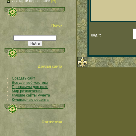
Аватарки персонажей
[24]
Поиск
Код *:
Друзья сайта
Создать сайт
Все для веб-мастера
Программы для всех
Мир развлечений
Лучшие сайты Рунета
Кулинарные рецепты
Статистика