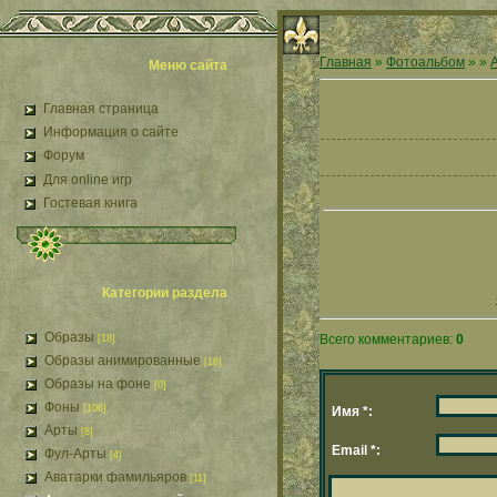
Главная
»
Фотоальбом
»
»
Меню сайта
Главная страница
Информация о сайте
Форум
Для online игр
Гостевая книга
Категории раздела
Образы
Всего комментариев:
0
[18]
Образы анимированные
[16]
Образы на фоне
[0]
Фоны
[106]
Имя *:
Арты
[8]
Email *:
Фул-Арты
[4]
Аватарки фамильяров
[11]