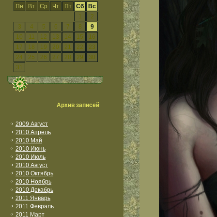
Пн
Вт
Ср
Чт
Пт
Сб
Вс
1
2
3
4
5
6
7
8
9
10
11
12
13
14
15
16
17
18
19
20
21
22
23
24
25
26
27
28
29
30
31
Архив записей
2009 Август
2010 Апрель
2010 Май
2010 Июнь
2010 Июль
2010 Август
2010 Октябрь
2010 Ноябрь
2010 Декабрь
2011 Январь
2011 Февраль
2011 Март