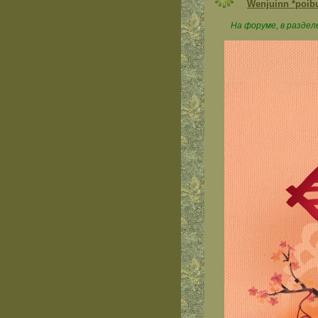
Wenjuinn *poib
На форуме, в раздел