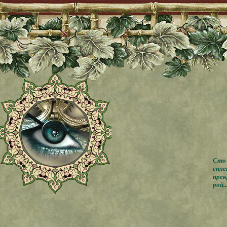
Сто 
спле
прек
рой..