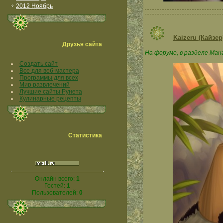
2012 Ноябрь
Kaizeru (Кайзер
Друзья сайта
На форуме, в разделе Ман
Создать сайт
Все для веб-мастера
Программы для всех
Мир развлечений
Лучшие сайты Рунета
Кулинарные рецепты
Статистика
Онлайн всего:
1
Гостей:
1
Пользователей:
0