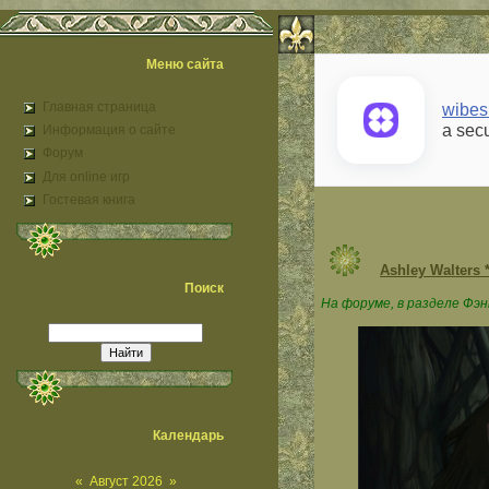
Меню сайта
Главная страница
wibes
a sec
Информация о сайте
Форум
Для online игр
Гостевая книга
Ashley Walters 
Поиск
На форуме, в разделе Фэнт
Календарь
«
Август 2026
»