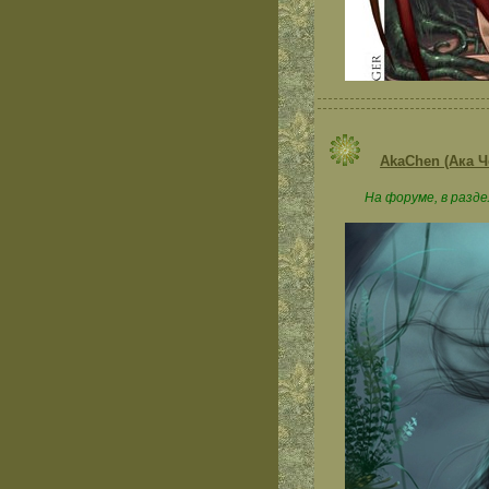
AkaChen (Ака 
На форуме, в разд