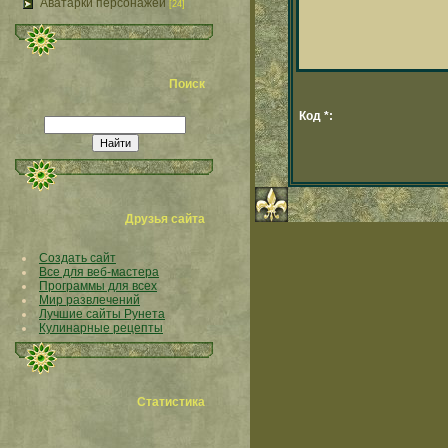
Аватарки персонажей
[24]
Поиск
Код *:
Друзья сайта
Создать сайт
Все для веб-мастера
Программы для всех
Мир развлечений
Лучшие сайты Рунета
Кулинарные рецепты
Статистика