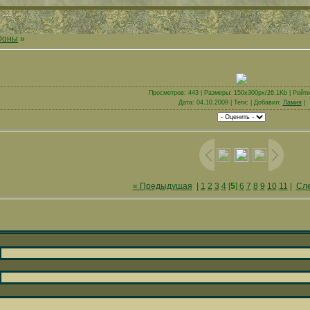
Фоны
»
Просмотров: 443 | Размеры: 150x300px/26.1Kb | Рейтин
Дата: 04.10.2009 | Теги: | Добавил:
Ламия
|
« Предыдущая
|
1
2
3
4
[
5
]
6
7
8
9
10
11
|
Сл