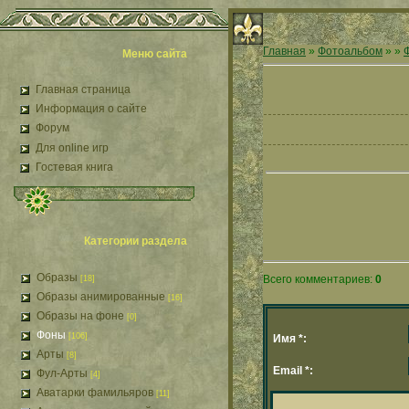
Главная
»
Фотоальбом
»
»
Меню сайта
Главная страница
Информация о сайте
Форум
Для online игр
Гостевая книга
Категории раздела
Образы
Всего комментариев:
0
[18]
Образы анимированные
[16]
Образы на фоне
[0]
Фоны
[106]
Имя *:
Арты
[8]
Email *:
Фул-Арты
[4]
Аватарки фамильяров
[11]