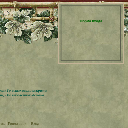
Форма входа
бком,То вспыхивали искрами,
ой, - Возлюбленною демона
омы
|
Регистрация
|
Вход