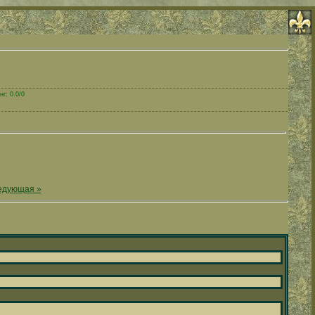
г: 0.0/0
едующая »