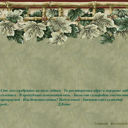
Сто лун серебряных на теле гибком - То растворились вдруг в мерцанье зы
сплетясь - В причудливо изменчивую вязь. - Была она сильфидою злосчастн
прекрасной - Иль демоном самим? Над головой - Змеиною сиял созвездий
рой...
Д.Китс
Главная
|
Фотоальб