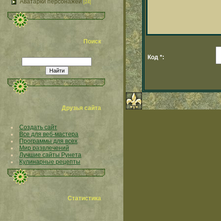
Аватарки персонажей
[24]
Поиск
Код *:
Друзья сайта
Создать сайт
Все для веб-мастера
Программы для всех
Мир развлечений
Лучшие сайты Рунета
Кулинарные рецепты
Статистика