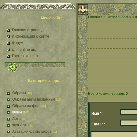
Главная
»
Фотоальбом
»
»
Меню сайта
Главная страница
Информация о сайте
Форум
Для online игр
Гостевая книга
Категории раздела
Образы
Всего комментариев:
0
[18]
Образы анимированные
[16]
Образы на фоне
[0]
Фоны
[106]
Имя *:
Арты
[8]
Email *:
Фул-Арты
[4]
Аватарки фамильяров
[11]