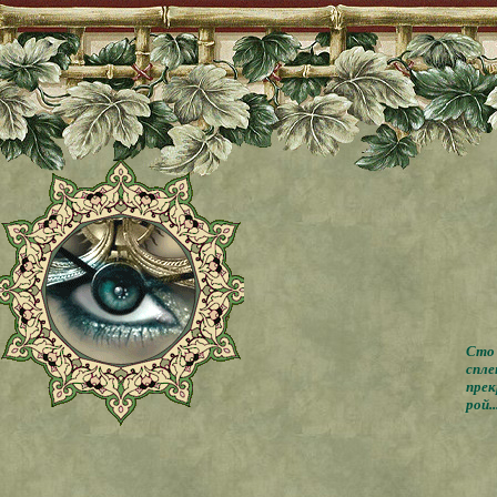
Сто 
спле
прек
рой..