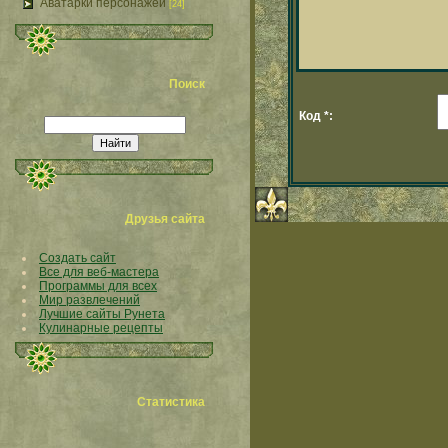
Аватарки персонажей
[24]
Поиск
Код *:
Друзья сайта
Создать сайт
Все для веб-мастера
Программы для всех
Мир развлечений
Лучшие сайты Рунета
Кулинарные рецепты
Статистика