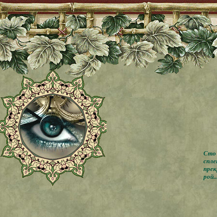
Сто 
спле
прек
рой..