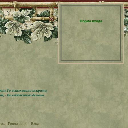
Форма входа
бком,То вспыхивали искрами,
ой, - Возлюбленною демона
омы
|
Регистрация
|
Вход