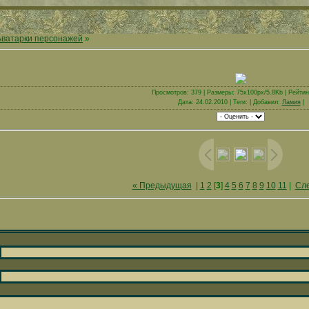
Аватарки персонажей
»
Просмотров: 379 | Размеры: 75x100px/5.8Kb | Рейтинг
Дата: 24.02.2010 | Теги: | Добавил:
Ламия
|
« Предыдущая
|
1
2
[
3
]
4
5
6
7
8
9
10
11
|
Сл