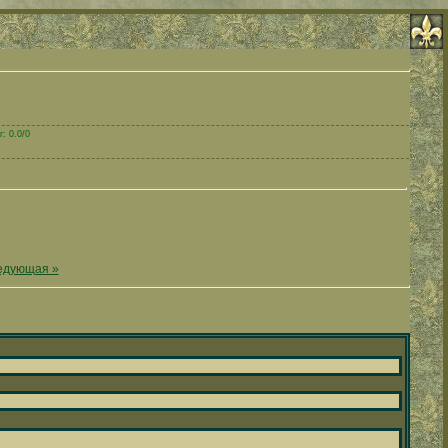
: 0.0/0
едующая »