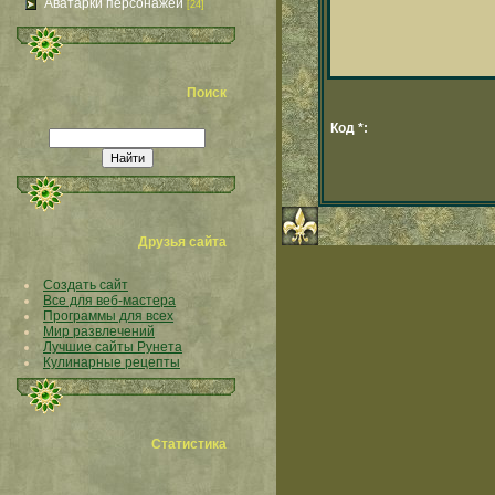
Аватарки персонажей
[24]
Поиск
Код *:
Друзья сайта
Создать сайт
Все для веб-мастера
Программы для всех
Мир развлечений
Лучшие сайты Рунета
Кулинарные рецепты
Статистика