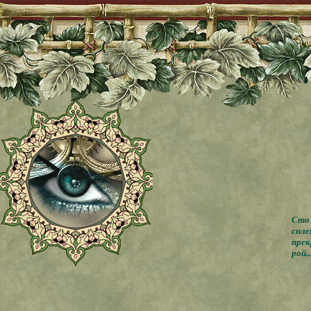
Сто 
спле
прек
рой..