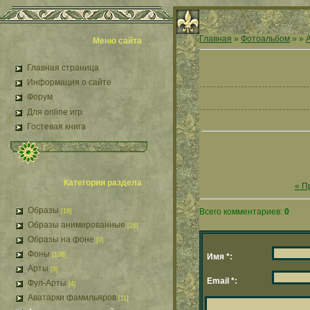
Главная
»
Фотоальбом
»
»
Меню сайта
Главная страница
Информация о сайте
Форум
Для online игр
Гостевая книга
Категории раздела
« П
Образы
Всего комментариев:
0
[18]
Образы анимированные
[16]
Образы на фоне
[0]
Фоны
[106]
Имя *:
Арты
[8]
Email *:
Фул-Арты
[4]
Аватарки фамильяров
[11]