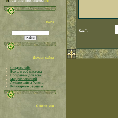
Аватарки персонажей
[24]
Поиск
Код *:
Друзья сайта
Создать сайт
Все для веб-мастера
Программы для всех
Мир развлечений
Лучшие сайты Рунета
Кулинарные рецепты
Статистика