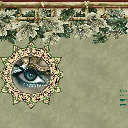
Сто 
спле
прек
рой..