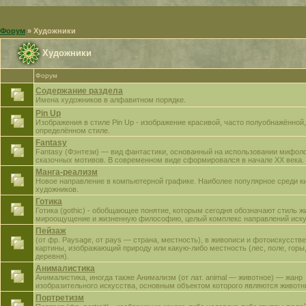
Форум
»
Художники
Художники
Форум
Содержание раздела
Имена художников в алфавитном порядке.
Pin Up
Изображения в стиле Pin Up - изображение красивой, часто полуобнажённой
определённом стиле.
Fantasy
Fantasy (Фэнтези) — вид фантастики, основанный на использовании мифоло
сказочных мотивов. В современном виде сформировался в начале XX века.
Манга-реализм
Новое направление в компьютерной графике. Наиболее популярное среди к
художников.
Готика
Готика (gothic) - обобщающее понятие, которым сегодня обозначают стиль ж
мироощущение и жизненную философию, целый комплекс направлений иску
Пейзаж
(от фр. Paysage, от pays — страна, местность), в живописи и фотоискусств
картины, изображающий природу или какую-либо местность (лес, поле, горы
деревня).
Анималистика
Анималистика, иногда также Анимализм (от лат. animal — животное) — жанр
изобразительного искусства, основным объектом которого являются животн
Портретизм