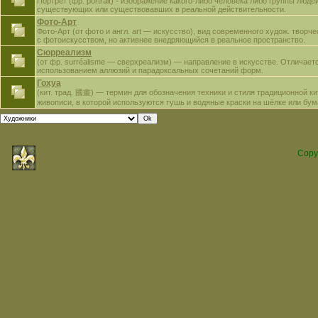
Портрет (фр. portrait) - изображение какого-либо человека либо группы людей
существующих или существовавших в реальной действительности.
Фото-Арт
Фото-Арт (от фото и англ. art — искусство), вид современного худож. творч
с фотоискусством, но активнее внедряющийся в реальное пространство.
Сюрреализм
(от фр. surréalisme — сверхреализм) — направление в искусстве. Отличает
использованием аллюзий и парадоксальных сочетаний форм.
Гохуа
(кит. трад. 國畫) — термин для обозначения техники и стиля традиционной к
живописи, в которой используются тушь и водяные краски на шёлке или бум
Copy