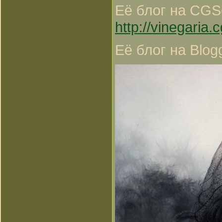
Её блог на CGSo
http://vinegaria.
Её блог на Blog