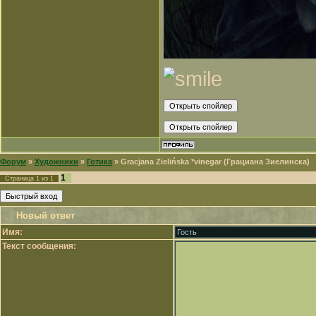
Форум
»
Художники
»
Готика
»
Gracjana Zielińska *vinegar (Грациана Зиелинска)
1
Страница
1
из
1
Новый ответ
Имя:
Текст сообщения: