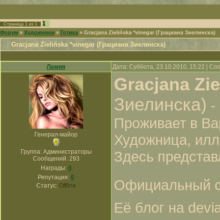
1
Страница
1
из
1
Форум
»
Художники
»
Готика
»
Gracjana Zielińska *vinegar (Грациана Зиелинска)
Gracjana Zielińska *vinegar (Грациана Зиелинска)
Ламия
Дата: Суббота, 23.10.2010, 15:22 | С
Gracjana Zie
Зиелинска)
-
Проживает в Ва
Генерал-майор
Художница, илл
Группа: Администраторы
Здесь представ
Сообщений:
293
Награды:
0
Репутация:
0
Официальный с
Статус:
Offline
Её блог на devi