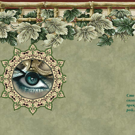
Сто 
спле
прек
рой..