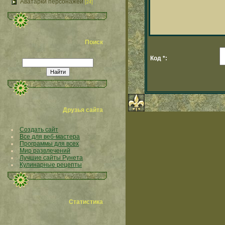
Аватарки персонажей
[24]
Поиск
Код *:
Друзья сайта
Создать сайт
Все для веб-мастера
Программы для всех
Мир развлечений
Лучшие сайты Рунета
Кулинарные рецепты
Статистика