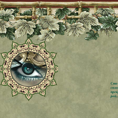
Сто 
спле
прек
рой..