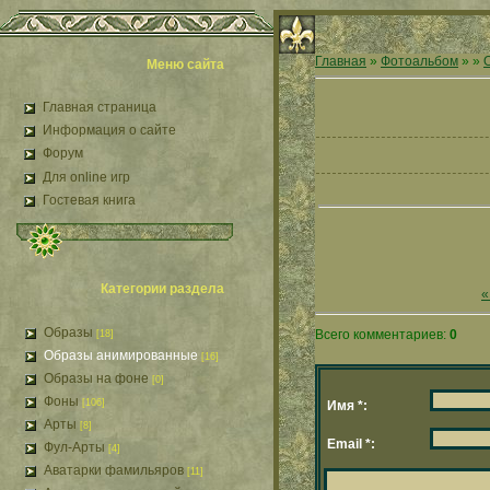
Главная
»
Фотоальбом
»
»
Меню сайта
Главная страница
Информация о сайте
Форум
Для online игр
Гостевая книга
Категории раздела
«
Образы
Всего комментариев:
0
[18]
Образы анимированные
[16]
Образы на фоне
[0]
Фоны
[106]
Имя *:
Арты
[8]
Email *:
Фул-Арты
[4]
Аватарки фамильяров
[11]