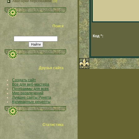
Аватарки персонажей
[24]
Поиск
Код *:
Друзья сайта
Создать сайт
Все для веб-мастера
Программы для всех
Мир развлечений
Лучшие сайты Рунета
Кулинарные рецепты
Статистика