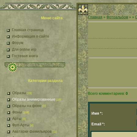
Главная
»
Фотоальбом
»
»
Меню сайта
Главная страница
Информация о сайте
Форум
Для online игр
Гостевая книга
Категории раздела
Образы
Всего комментариев:
0
[18]
Образы анимированные
[16]
Образы на фоне
[0]
Фоны
[106]
Имя *:
Арты
[8]
Email *:
Фул-Арты
[4]
Аватарки фамильяров
[11]