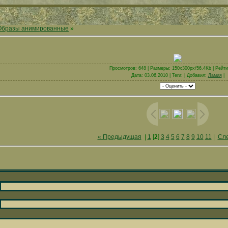
Образы анимированные
»
Просмотров: 648 | Размеры: 150x300px/56.4Kb | Рейтин
Дата: 03.06.2010 | Теги: | Добавил:
Ламия
|
« Предыдущая
|
1
[
2
]
3
4
5
6
7
8
9
10
11
|
Сл