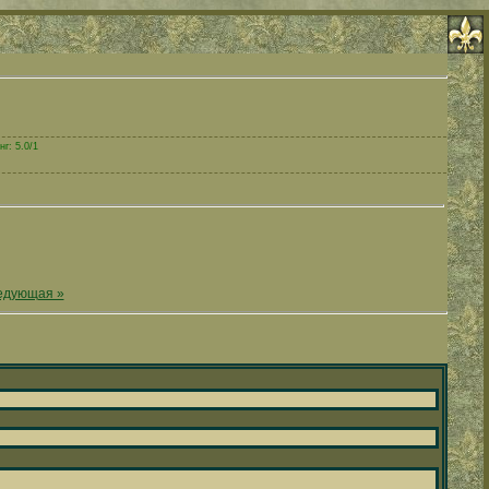
г: 5.0/1
едующая »