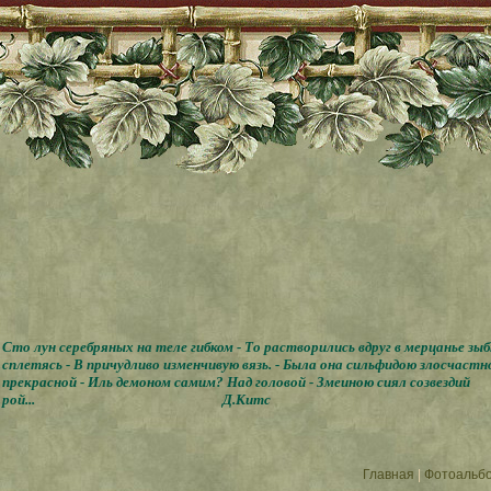
Сто лун серебряных на теле гибком - То растворились вдруг в мерцанье зы
сплетясь - В причудливо изменчивую вязь. - Была она сильфидою злосчастн
прекрасной - Иль демоном самим? Над головой - Змеиною сиял созвездий
рой...
Д.Китс
Главная
|
Фотоальб