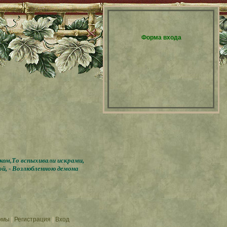
Форма входа
бком,То вспыхивали искрами,
ой, - Возлюбленною демона
омы
|
Регистрация
|
Вход