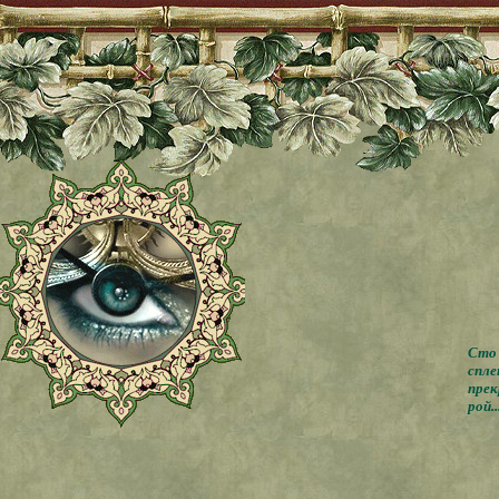
Сто 
спле
прек
рой..