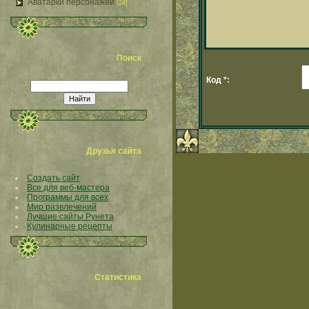
Аватарки персонажей
[24]
Поиск
Код *:
Друзья сайта
Создать сайт
Все для веб-мастера
Программы для всех
Мир развлечений
Лучшие сайты Рунета
Кулинарные рецепты
Статистика