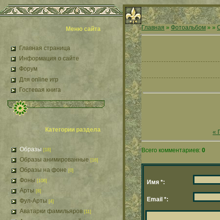
Главная
»
Фотоальбом
»
»
Меню сайта
Главная страница
Информация о сайте
Форум
Для online игр
Гостевая книга
Категории раздела
« 
Образы
Всего комментариев:
0
[18]
Образы анимированные
[16]
Образы на фоне
[0]
Фоны
[106]
Имя *:
Арты
[8]
Email *:
Фул-Арты
[4]
Аватарки фамильяров
[11]