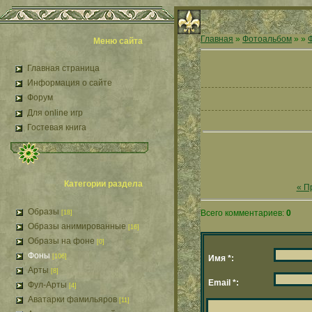
Главная
»
Фотоальбом
»
»
Меню сайта
Главная страница
Информация о сайте
Форум
Для online игр
Гостевая книга
Категории раздела
« П
Образы
Всего комментариев:
0
[18]
Образы анимированные
[16]
Образы на фоне
[0]
Фоны
[106]
Имя *:
Арты
[8]
Email *:
Фул-Арты
[4]
Аватарки фамильяров
[11]