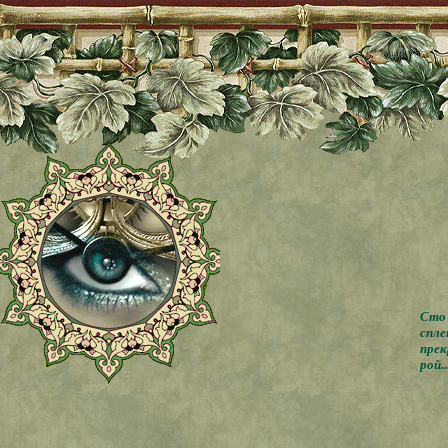
Сто 
спле
прек
рой..