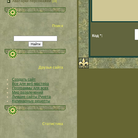
Аватарки персонажей
[24]
Поиск
Код *:
Друзья сайта
Создать сайт
Все для веб-мастера
Программы для всех
Мир развлечений
Лучшие сайты Рунета
Кулинарные рецепты
Статистика