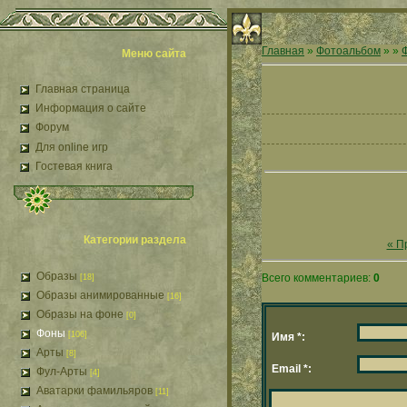
Главная
»
Фотоальбом
»
»
Меню сайта
Главная страница
Информация о сайте
Форум
Для online игр
Гостевая книга
Категории раздела
« П
Образы
Всего комментариев:
0
[18]
Образы анимированные
[16]
Образы на фоне
[0]
Фоны
[106]
Имя *:
Арты
[8]
Email *:
Фул-Арты
[4]
Аватарки фамильяров
[11]