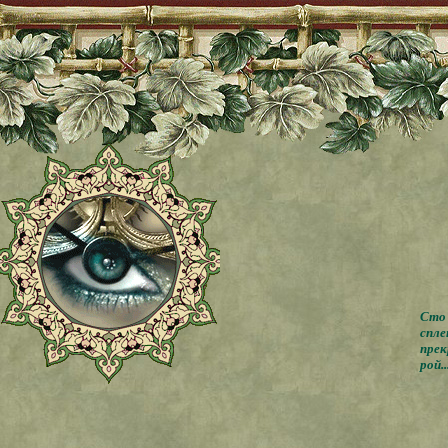
Сто 
спле
прек
рой..