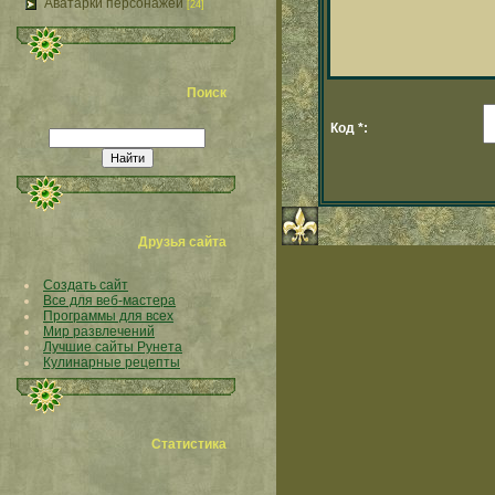
Аватарки персонажей
[24]
Поиск
Код *:
Друзья сайта
Создать сайт
Все для веб-мастера
Программы для всех
Мир развлечений
Лучшие сайты Рунета
Кулинарные рецепты
Статистика