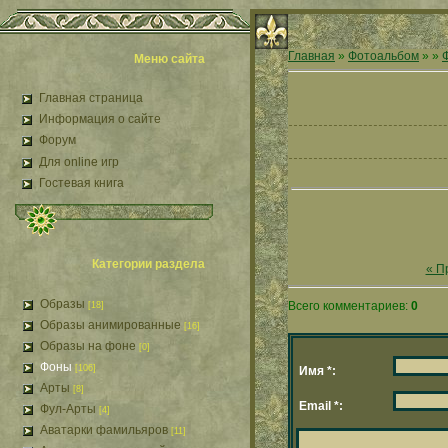
Главная
»
Фотоальбом
»
»
Меню сайта
Главная страница
Информация о сайте
Форум
Для online игр
Гостевая книга
Категории раздела
« П
Образы
Всего комментариев:
0
[18]
Образы анимированные
[16]
Образы на фоне
[0]
Фоны
[106]
Имя *:
Арты
[8]
Email *:
Фул-Арты
[4]
Аватарки фамильяров
[11]