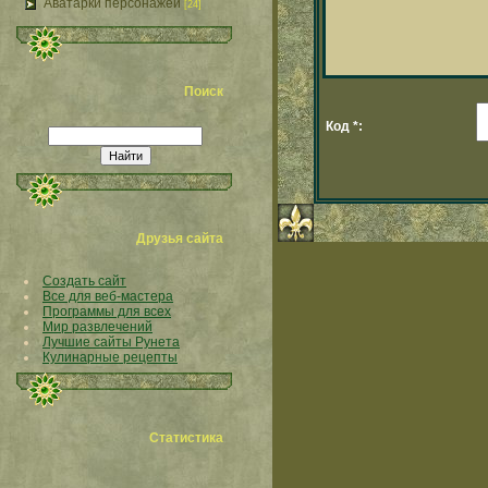
Аватарки персонажей
[24]
Поиск
Код *:
Друзья сайта
Создать сайт
Все для веб-мастера
Программы для всех
Мир развлечений
Лучшие сайты Рунета
Кулинарные рецепты
Статистика