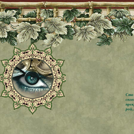
Сто 
спле
прек
рой..