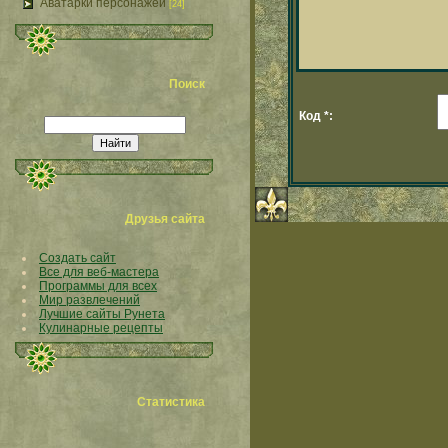
Аватарки персонажей
[24]
Поиск
Код *:
Друзья сайта
Создать сайт
Все для веб-мастера
Программы для всех
Мир развлечений
Лучшие сайты Рунета
Кулинарные рецепты
Статистика