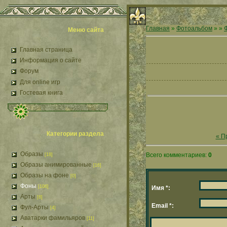
Главная
»
Фотоальбом
»
»
Меню сайта
Главная страница
Информация о сайте
Форум
Для online игр
Гостевая книга
Категории раздела
« П
Образы
Всего комментариев:
0
[18]
Образы анимированные
[16]
Образы на фоне
[0]
Фоны
[106]
Имя *:
Арты
[8]
Email *:
Фул-Арты
[4]
Аватарки фамильяров
[11]