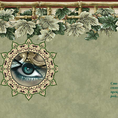
Сто 
спле
прек
рой..