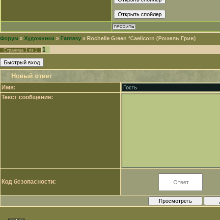
Форум
»
Художники
»
Fantasy
»
Rochelle Green *Caelicorn (Рошель Грин)
1
Страница
1
из
1
Новый ответ
Имя:
Текст сообщения:
Код безопасности: