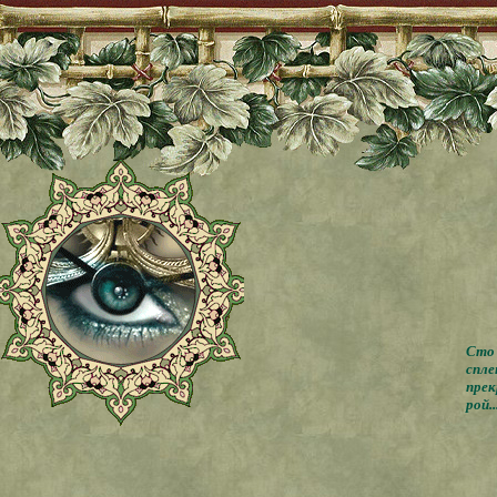
Сто 
спле
прек
рой..