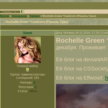
1
Страница
1
из
1
Форум
»
Художники
»
Fantasy
»
Rochelle Green *Caelicorn (Рошель Грин)
Rochelle Green *Caelicorn (Рошель Грин)
Ламия
Дата: Четверг, 04.11.2010, 17:20 | Со
Rochelle Green
*
декабря. Проживает
Её блог на deviantA
Генерал-майор
Её блог на CGSociet
Группа: Администраторы
Её блог на Elfwood:
h
Сообщений:
293
Награды:
0
Репутация:
0
Статус:
Offline