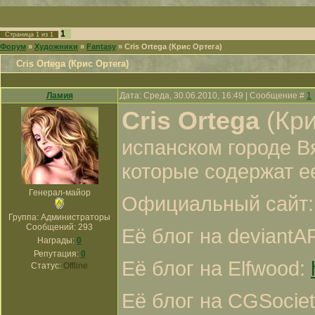
1
Страница
1
из
1
Форум
»
Художники
»
Fantasy
»
Cris Ortega (Крис Ортега)
Cris Ortega (Крис Ортега)
Ламия
Дата: Среда, 30.06.2010, 16:49 | Сообщение #
1
Cris Ortega
(Кри
испанском городе В
которые содержат е
Генерал-майор
Официальный сайт
Группа: Администраторы
Сообщений:
293
Её блог на deviantA
Награды:
0
Репутация:
0
Её блог на Elfwood:
Статус:
Offline
Её блог на CGSocie