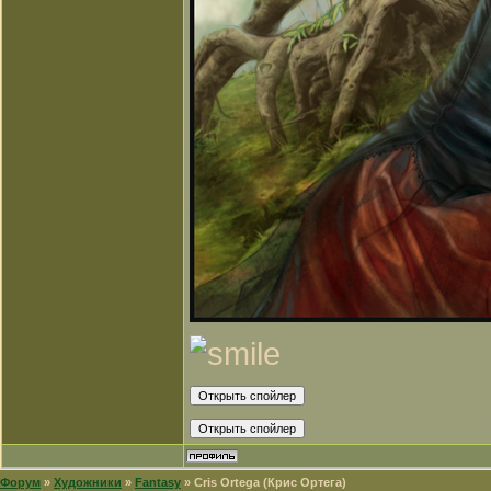
Форум
»
Художники
»
Fantasy
»
Cris Ortega (Крис Ортега)