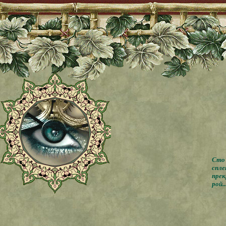
Сто 
спле
прек
рой..