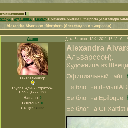
1
Страница
1
из
1
Форум
»
Художники
»
Fantasy
»
Alexandra Alvarsson *Morphera (Александра Аль
Alexandra Alvarsson *Morphera (Александра Альварссон)
Ламия
Дата: Четверг, 13.01.2011, 15:43 | Со
Alexandra Alva
Альварссон)
.
Художница из Швеции
Официальный сайт:
Генерал-майор
Её блог на deviantA
Группа: Администраторы
Сообщений:
293
Её блог на Epilogue:
Награды:
0
Репутация:
0
Её блог на GFXartist 
Статус:
Offline