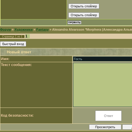
Форум
»
Художники
»
Fantasy
»
Alexandra Alvarsson *Morphera (Александра Аль
1
Страница
1
из
1
Новый ответ
Имя:
Текст сообщения:
Код безопасности: