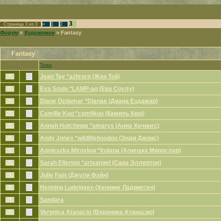
3
Страница
3
из
3
«
1
2
Форум
»
Художники
»
Fantasy
Fantasy
Тема
Jean Tay *azhrarn (Жан Тей)
Eva Soulu *LAMP-ag (Ева Соулу)
Diane Özdamar *Dianae (Диана Ездамар)
Camille Kuo *camilkuo (Камиль Кюо)
Annah Hutchings *amarys (Анна Хучингс)
Andy Jones *wildlifehoodoo (Энди Джонс)
Agnieszka Miroslaw *Irulana (Агнешка Мирослав)
Sarah Ellerton *artsangel (Сара Эллертон)
Julie Fain (Джули Фэйн)
Henning Ludvigsen (Хеннинг Ладвигсен)
Sandara
Veronica Atanacio (Вероника Атанасио)