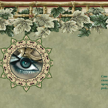
Сто 
спле
прек
рой..