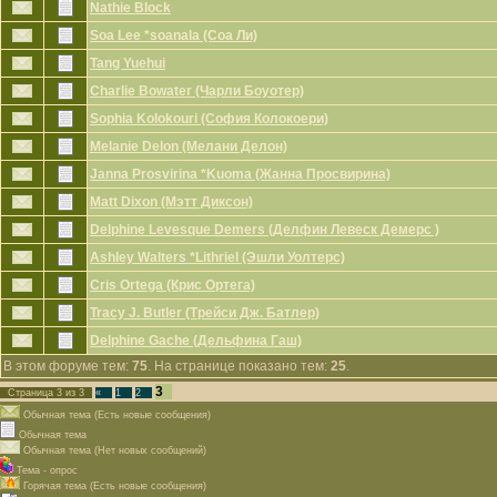
Nathie Block
Soa Lee *soanala (Соа Ли)
Tang Yuehui
Charlie Bowater (Чарли Боуотер)
Sophia Kolokouri (София Колокоери)
Melanie Delon (Мелани Делон)
Janna Prosvirina *Kuoma (Жанна Просвирина)
Matt Dixon (Мэтт Диксон)
Delphine Levesque Demers (Делфин Левеск Демерс )
Ashley Walters *Lithriel (Эшли Уолтерс)
Cris Ortega (Крис Ортега)
Tracy J. Butler (Трейси Дж. Батлер)
Delphine Gache (Дельфина Гаш)
В этом форуме тем:
75
. На странице показано тем:
25
.
3
Страница
3
из
3
«
1
2
Обычная тема (Есть новые сообщения)
Обычная тема
Обычная тема (Нет новых сообщений)
Тема - опрос
Горячая тема (Есть новые сообщения)