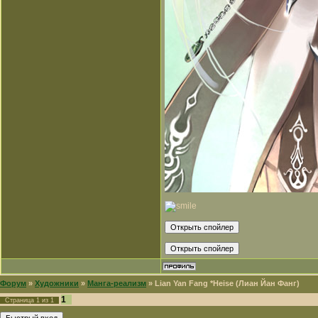
Форум
»
Художники
»
Манга-реализм
»
Lian Yan Fang *Heise (Лиан Йан Фанг)
1
Страница
1
из
1