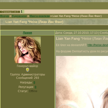
1
Страница
1
из
1
Форум
»
Художники
»
Манга-реализм
»
Lian Yan Fang *Heise (Лиан Йан Фанг)
Lian Yan Fang *Heise (Лиан Йан Фанг)
Ламия
Дата: Среда, 27.10.2010, 17:13 | Соо
Lian Yan Fang
*Heise (Лиан Йа
Её блог на deviantART:
http://heise.dev
На форуме Demiart есть урок по рису
Генерал-майор
Группа: Администраторы
Сообщений:
293
Награды:
0
Репутация:
0
Статус:
Offline