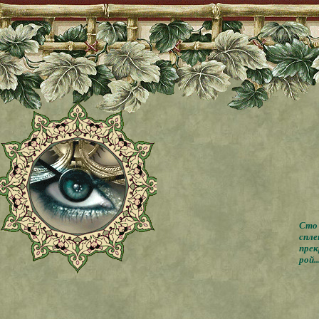
Сто 
спле
прек
рой..