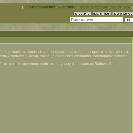
[
Новые сообщения
·
Участники
·
Правила форума
·
Поиск
·
RSS
]
Он был занят во многих крупных мультипликационных проектах. Кроме того,
атный мультипликатор, посвящающий себя созданию популярного комикса.
 хотя в его последних работах фигурирует героиня из Baldur’s Gate и