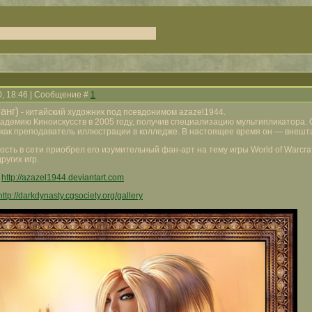
0, 18:46 | Сообщение #
1
анг)
- китайский художник под псевдонимом azazel1944.
адемию Киноискусств в 2005 году, получив специализацию мультипликатора. 
 как преподаватель иллюстрации в колледже. В настоящее время он — внешт
ь в сети приобрел его изумительный фан-арт на тему игры World of Warcraft,
ругих игр.
:
http://azazel1944.deviantart.com
http://darkdynasty.cgsociety.org/gallery