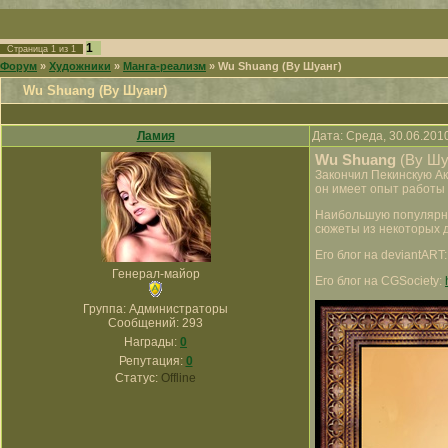
1
Страница
1
из
1
Форум
»
Художники
»
Манга-реализм
»
Wu Shuang (Ву Шуанг)
Wu Shuang (Ву Шуанг)
Ламия
Дата: Среда, 30.06.201
Wu Shuang
(Ву Шу
Закончил Пекинскую Ак
он имеет опыт работы
Наибольшую популярност
сюжеты из некоторых д
Его блог на deviantART
Генерал-майор
Его блог на CGSociety:
Группа: Администраторы
Сообщений:
293
Награды:
0
Репутация:
0
Статус:
Offline