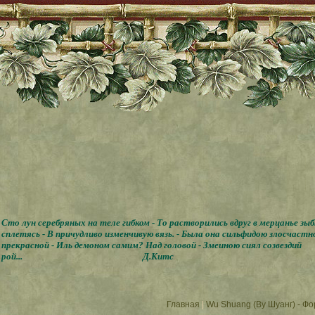
Сто лун серебряных на теле гибком - То растворились вдруг в мерцанье зы
сплетясь - В причудливо изменчивую вязь. - Была она сильфидою злосчастн
прекрасной - Иль демоном самим? Над головой - Змеиною сиял созвездий
рой...
Д.Китс
Главная
|
Wu Shuang (Ву Шуанг) - Ф