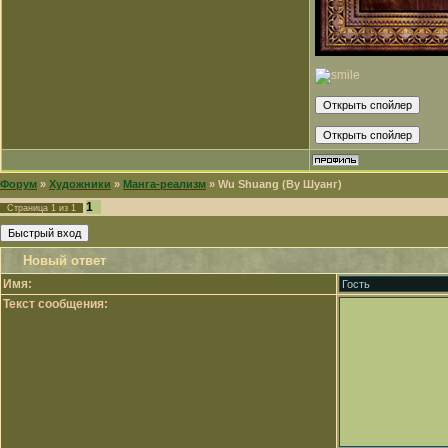
Форум
»
Художники
»
Манга-реализм
»
Wu Shuang (Ву Шуанг)
1
Страница
1
из
1
Новый ответ
Имя:
Текст сообщения: