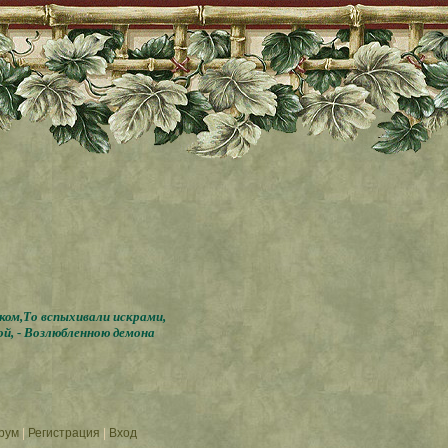
бком,То вспыхивали искрами,
ой, - Возлюбленною демона
орум
|
Регистрация
|
Вход