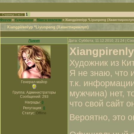
1
Страница
1
из
1
Форум
»
Художники
»
Манга-реализм
»
Xiangpirenlyp *Liyunpeng (Хиангпиренлуп
Xiangpirenlyp *Liyunpeng (Хиангпиренлуп)
Ламия
Дата: Суббота, 11.12.2010, 21:24 | С
Xiangpirenl
Художник из Ки
Я не знаю, что 
т.к. информации
Генерал-майор
мужчина) нет, т
Группа: Администраторы
Сообщений:
293
что свой сайт о
Награды:
0
Репутация:
0
Статус:
Offline
Вероятно, это о