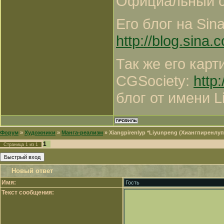
Официальный с
Его блог на Sin
http://blog.sina.
Так же его карт
CGSociety:
http
блог от имени L
Форум
»
Художники
»
Манга-реализм
»
Xiangpirenlyp *Liyunpeng (Хиангпиренлуп
1
Страница
1
из
1
Новый ответ
Имя:
Текст сообщения: