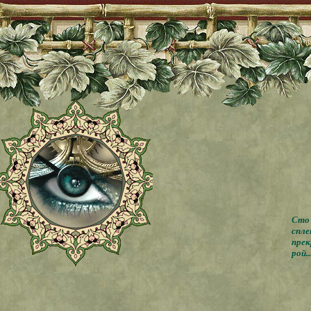
Сто 
спле
прек
рой..