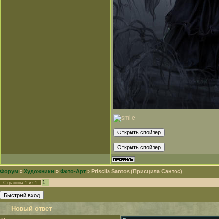
Форум
»
Художники
»
Фото-Арт
»
Priscila Santos (Присцила Сантос)
1
Страница
1
из
1
Новый ответ