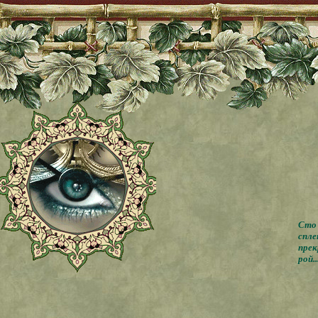
Сто 
спле
прек
рой..