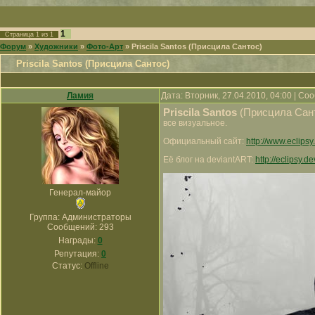
1
Страница
1
из
1
Форум
»
Художники
»
Фото-Арт
»
Priscila Santos (Присцила Сантос)
Priscila Santos (Присцила Сантос)
Ламия
Дата: Вторник, 27.04.2010, 04:00 | С
Priscila Santos
(Присцила Сан
все визуальное.
Официальный сайт:
http://www.eclipsy
Её блог на deviantART:
http://eclipsy.d
Генерал-майор
Группа: Администраторы
Сообщений:
293
Награды:
0
Репутация:
0
Статус:
Offline