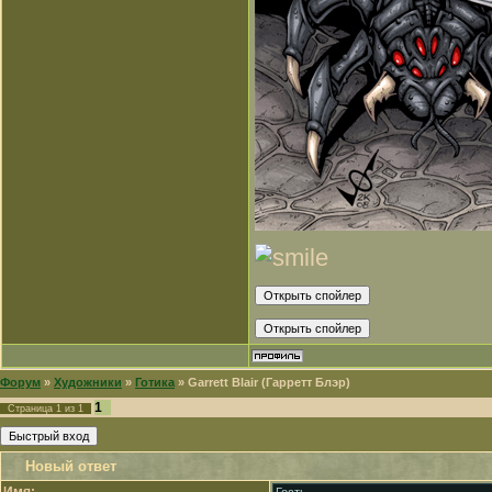
Форум
»
Художники
»
Готика
»
Garrett Blair (Гарретт Блэр)
1
Страница
1
из
1
Новый ответ