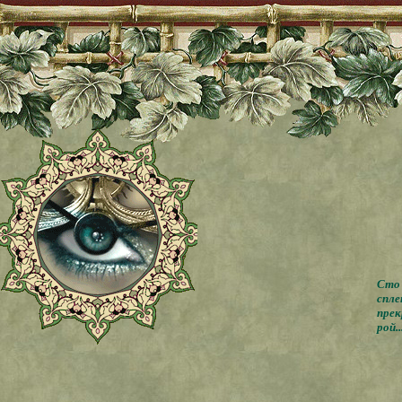
Сто 
спле
прек
рой..