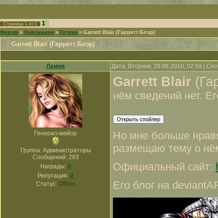
1
Страница
1
из
1
Форум
»
Художники
»
Готика
»
Garrett Blair (Гарретт Блэр)
Garrett Blair (Гарретт Блэр)
Ламия
Дата: Вторник, 29.06.2010, 02:59 | С
Garrett Blair
(Га
нём сведений нет. Ег
Но мне больше нравя
Генерал-майор
размещаю тему о нём
Группа: Администраторы
Сообщений:
293
Официальный сайт:
Награды:
0
Репутация:
0
Его блог на deviantA
Статус:
Offline