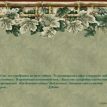
Сто лун серебряных на теле гибком - То растворились вдруг в мерцанье зы
сплетясь - В причудливо изменчивую вязь. - Была она сильфидою злосчастн
прекрасной - Иль демоном самим? Над головой - Змеиною сиял созвездий
рой...
Д.Китс
Главн