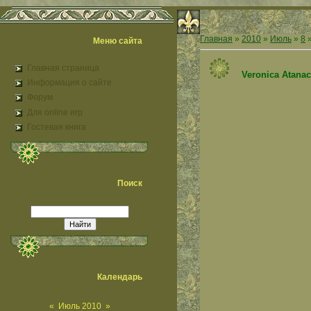
Главная
»
2010
»
Июль
»
8
»
Меню сайта
Главная страница
Veronica Atana
Информация о сайте
Форум
Для online игр
Гостевая книга
Поиск
Календарь
«
Июль 2010
»