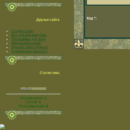
Код *:
Друзья сайта
Создать сайт
Все для веб-мастера
Программы для всех
Мир развлечений
Лучшие сайты Рунета
Кулинарные рецепты
Статистика
Онлайн всего:
1
Гостей:
1
Пользователей:
0