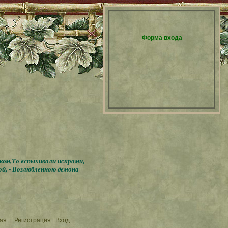
Форма входа
бком,То вспыхивали искрами,
ой, - Возлюбленною демона
ая
|
|
Регистрация
|
Вход