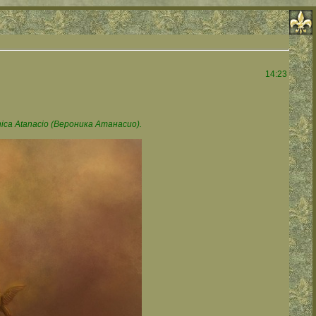
14:23
ca Atanacio (Вероника Атанасио).