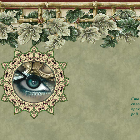
Сто 
спле
прек
рой..