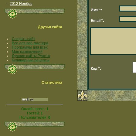
2012 Ноябрь
Имя *:
Email *:
Друзья сайта
Создать сайт
Все для веб-мастера
Программы для всех
Мир развлечений
Лучшие сайты Рунета
Кулинарные рецепты
Код *:
Статистика
Онлайн всего:
1
Гостей:
1
Пользователей:
0