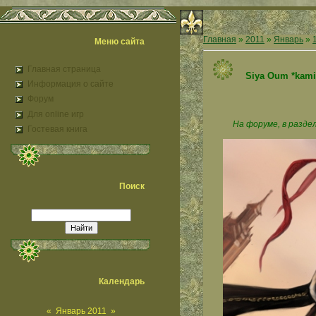
Главная
»
2011
»
Январь
»
Меню сайта
Главная страница
Siya Oum *kami
Информация о сайте
Форум
Для online игр
На форуме, в раздел
Гостевая книга
Поиск
Календарь
«
Январь 2011
»