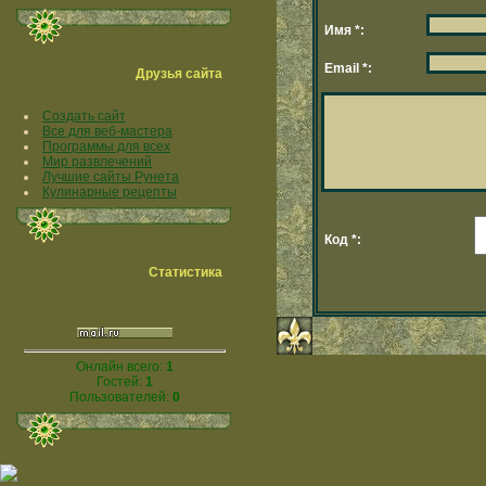
Имя *:
Email *:
Друзья сайта
Создать сайт
Все для веб-мастера
Программы для всех
Мир развлечений
Лучшие сайты Рунета
Кулинарные рецепты
Код *:
Статистика
Онлайн всего:
1
Гостей:
1
Пользователей:
0