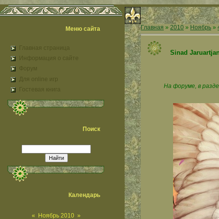
Главная
»
2010
»
Ноябрь
»
Меню сайта
Главная страница
Sinad Jaruartj
Информация о сайте
Форум
Для online игр
На форуме, в разде
Гостевая книга
Поиск
Календарь
«
Ноябрь 2010
»