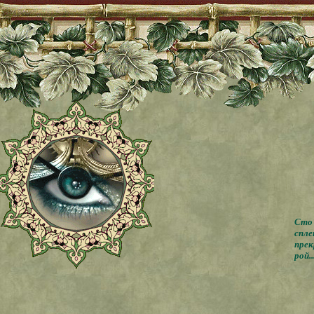
Сто 
спле
прек
рой..