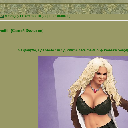
24
» Sergey Filikov *redfill (Сергей Филиков)
*redfill (Сергей Филиков)
На форуме, в разделе Pin Up, открылась тема о художнике Sergey Fi