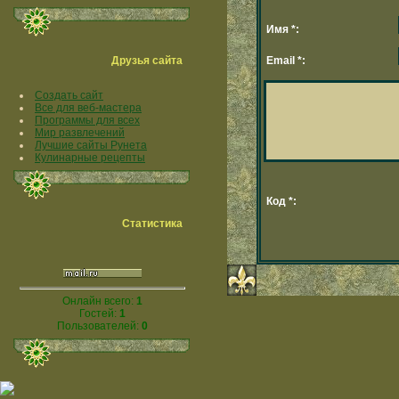
Имя *:
Друзья сайта
Email *:
Создать сайт
Все для веб-мастера
Программы для всех
Мир развлечений
Лучшие сайты Рунета
Кулинарные рецепты
Код *:
Статистика
Онлайн всего:
1
Гостей:
1
Пользователей:
0