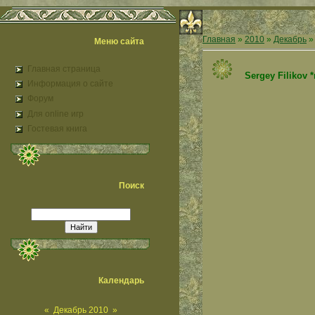
Главная
»
2010
»
Декабрь
»
Меню сайта
Главная страница
Sergey Filikov 
Информация о сайте
Форум
Для online игр
Гостевая книга
Поиск
Календарь
«
Декабрь 2010
»