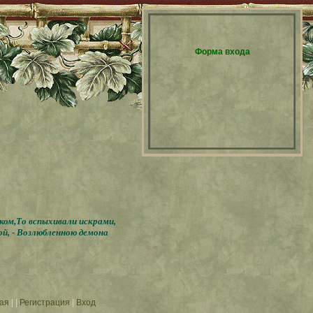
Форма входа
бком,То вспыхивали искрами,
ой, - Возлюбленною демона
ая
|
|
Регистрация
|
Вход