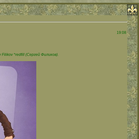
19:08
likov *redfill (Сергей Филиков).