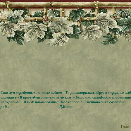
Сто лун серебряных на теле гибком - То растворились вдруг в мерцанье зы
сплетясь - В причудливо изменчивую вязь. - Была она сильфидою злосчастн
прекрасной - Иль демоном самим? Над головой - Змеиною сиял созвездий
рой...
Д.Китс
Главн