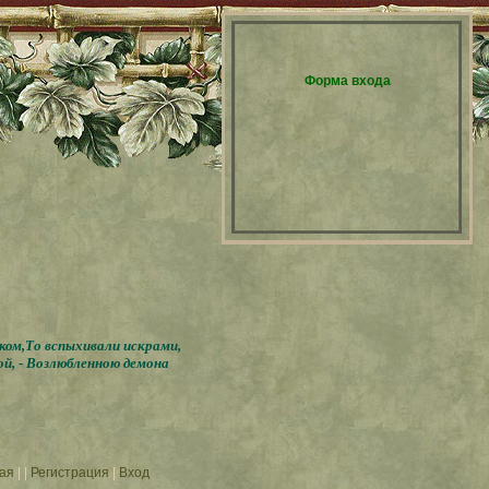
Форма входа
бком,То вспыхивали искрами,
ой, - Возлюбленною демона
ая
|
|
Регистрация
|
Вход