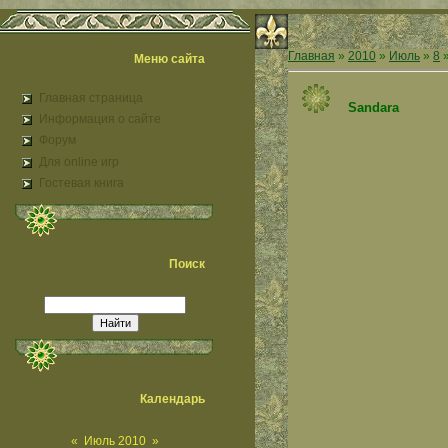
Главная
»
2010
»
Июль
»
8
»
Меню сайта
Главная страница
Sandara
Информация о сайте
Форум
Для online игр
Гостевая книга
Поиск
Календарь
«
Июль 2010
»