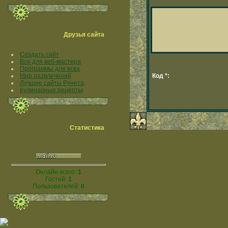
Друзья сайта
Создать сайт
Все для веб-мастера
Программы для всех
Мир развлечений
Код *:
Лучшие сайты Рунета
Кулинарные рецепты
Статистика
Онлайн всего:
1
Гостей:
1
Пользователей:
0