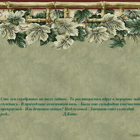
Сто лун серебряных на теле гибком - То растворились вдруг в мерцанье зы
сплетясь - В причудливо изменчивую вязь. - Была она сильфидою злосчастн
прекрасной - Иль демоном самим? Над головой - Змеиною сиял созвездий
рой...
Д.Китс
Главн