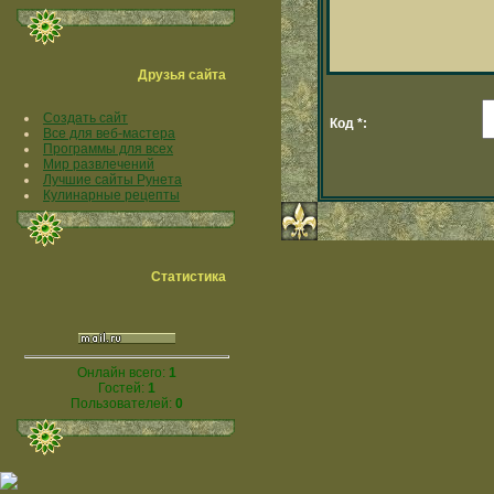
Друзья сайта
Создать сайт
Код *:
Все для веб-мастера
Программы для всех
Мир развлечений
Лучшие сайты Рунета
Кулинарные рецепты
Статистика
Онлайн всего:
1
Гостей:
1
Пользователей:
0