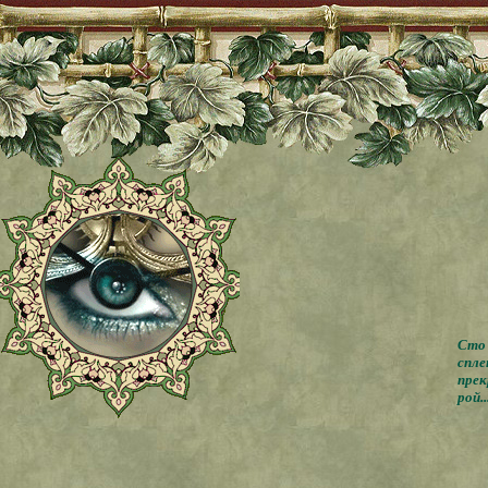
Сто 
спле
прек
рой..