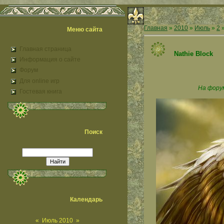
Главная
»
2010
»
Июль
»
2
»
Меню сайта
Главная страница
Nathie Block
Информация о сайте
Форум
Для online игр
На форум
Гостевая книга
Поиск
Календарь
«
Июль 2010
»