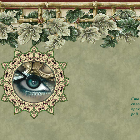
Сто 
спле
прек
рой..