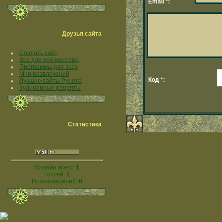
Email *:
Друзья сайта
Создать сайт
Все для веб-мастера
Программы для всех
Мир развлечений
Код *:
Лучшие сайты Рунета
Кулинарные рецепты
Статистика
Онлайн всего:
1
Гостей:
1
Пользователей:
0