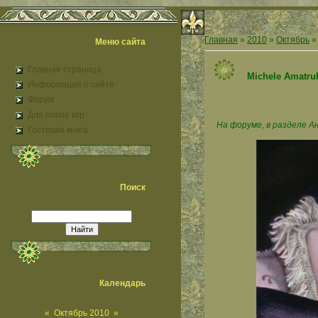
Главная
»
2010
»
Октябрь
»
Меню сайта
Главная страница
Michele Amatru
Информация о сайте
Форум
Для online игр
На форуме, в разделе А
Гостевая книга
Поиск
Календарь
«
Октябрь 2010
»