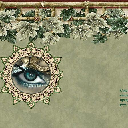
Сто 
спле
прек
рой..