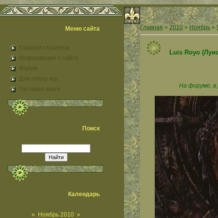
Главная
»
2010
»
Ноябрь
»
Меню сайта
Главная страница
Luis Royo (Луи
Информация о сайте
Форум
Для online игр
На форуме, в
Гостевая книга
Поиск
Календарь
«
Ноябрь 2010
»