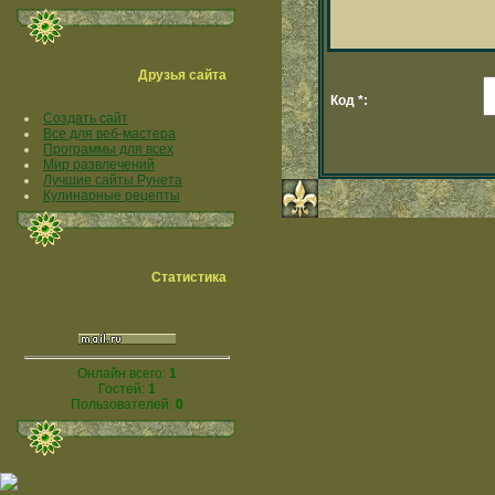
Друзья сайта
Код *:
Создать сайт
Все для веб-мастера
Программы для всех
Мир развлечений
Лучшие сайты Рунета
Кулинарные рецепты
Статистика
Онлайн всего:
1
Гостей:
1
Пользователей:
0