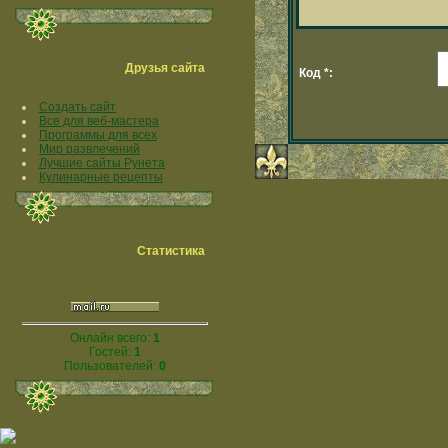
Друзья сайта
Код *:
Создать сайт
Все для веб-мастера
Программы для всех
Мир развлечений
Лучшие сайты Рунета
Кулинарные рецепты
Статистика
Онлайн всего:
1
Гостей:
1
Пользователей:
0