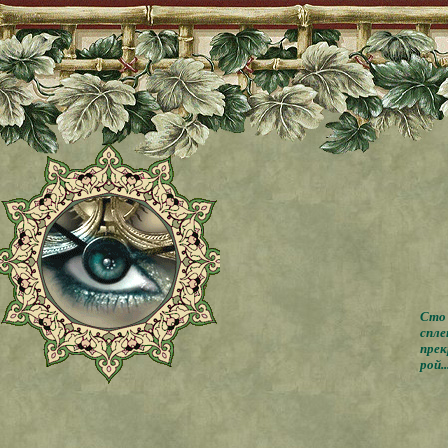
Сто 
спле
прек
рой..