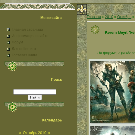
Главная
»
2010
»
Октябрь
»
Меню сайта
Главная страница
Kerem Beyit *ke
Информация о сайте
Форум
Для online игр
На форуме, в разделе
Гостевая книга
Поиск
Календарь
«
Октябрь 2010
»