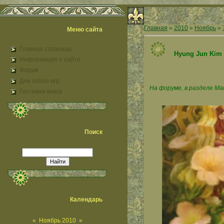
Главная
»
2010
»
Ноябрь
»
Меню сайта
Главная страница
Hyung Jun Kim 
Информация о сайте
Форум
Для online игр
На форуме, в разделе Ман
Гостевая книга
Поиск
Календарь
«
Ноябрь 2010
»