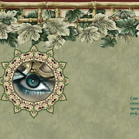
Сто 
спле
прек
рой..