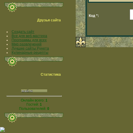
Код *:
Друзья сайта
Создать сайт
Все для веб-мастера
Программы для всех
Мир развлечений
Лучшие сайты Рунета
Кулинарные рецепты
Статистика
Онлайн всего:
1
Гостей:
1
Пользователей:
0