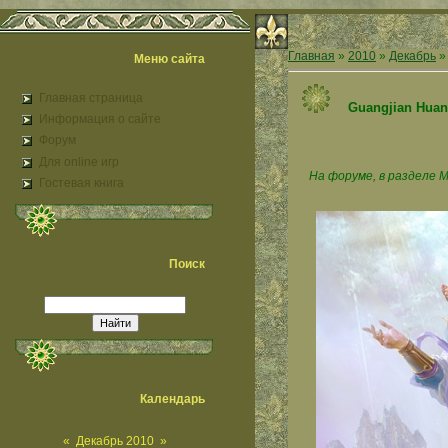
Главная
»
2010
»
Декабрь
»
Меню сайта
Главная страница
Guangjian Huan
Информация о сайте
Форум
Для online игр
На форуме, в разделе М
Гостевая книга
Поиск
Календарь
«
Декабрь 2010
»