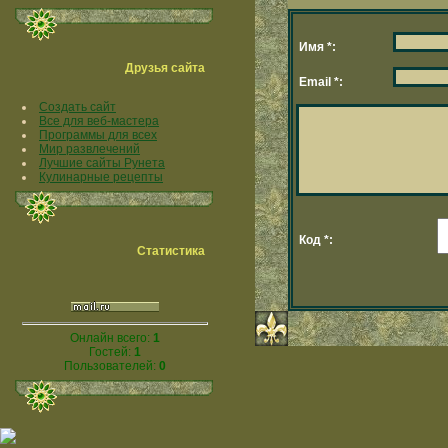
Имя *:
Друзья сайта
Email *:
Создать сайт
Все для веб-мастера
Программы для всех
Мир развлечений
Лучшие сайты Рунета
Кулинарные рецепты
Код *:
Статистика
Онлайн всего:
1
Гостей:
1
Пользователей:
0