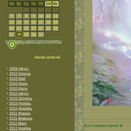
Пн
Вт
Ср
Чт
Пт
Сб
Вс
1
2
3
4
5
6
7
8
9
10
11
12
13
14
15
16
17
18
19
20
21
22
23
24
25
26
27
28
29
30
31
Архив записей
2009 Август
2010 Апрель
2010 Май
2010 Июнь
2010 Июль
2010 Август
2010 Октябрь
2010 Ноябрь
2010 Декабрь
2011 Январь
2011 Февраль
2011 Март
Всего комментариев:
0
2012 Ноябрь