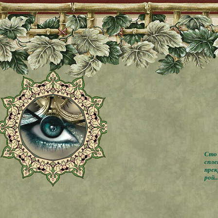
Сто 
спле
прек
рой..