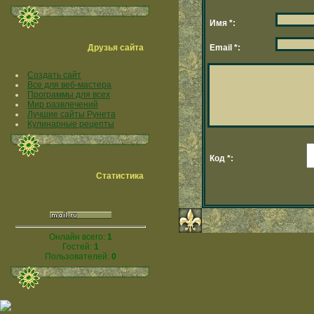
Имя *:
Друзья сайта
Email *:
Создать сайт
Все для веб-мастера
Программы для всех
Мир развлечений
Лучшие сайты Рунета
Кулинарные рецепты
Код *:
Статистика
Онлайн всего:
1
Гостей:
1
Пользователей:
0