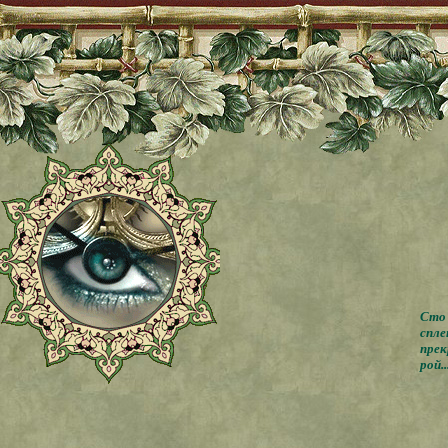
Сто 
спле
прек
рой..