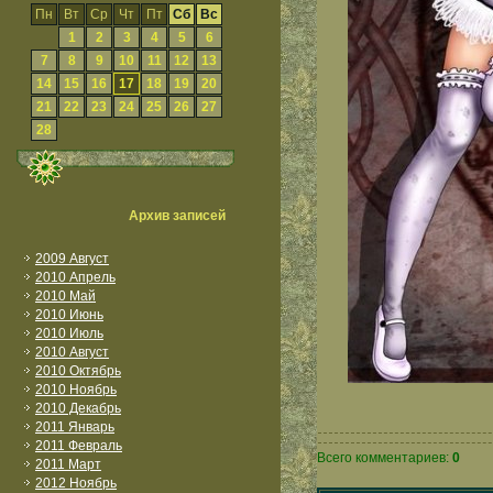
Пн
Вт
Ср
Чт
Пт
Сб
Вс
1
2
3
4
5
6
7
8
9
10
11
12
13
14
15
16
17
18
19
20
21
22
23
24
25
26
27
28
Архив записей
2009 Август
2010 Апрель
2010 Май
2010 Июнь
2010 Июль
2010 Август
2010 Октябрь
2010 Ноябрь
2010 Декабрь
2011 Январь
2011 Февраль
Всего комментариев:
0
2011 Март
2012 Ноябрь