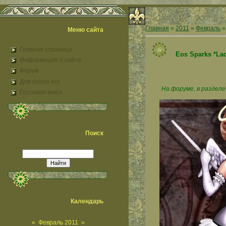
Главная
»
2011
»
Февраль
»
Меню сайта
Главная страница
Eos Sparks *Lad
Информация о сайте
Форум
Для online игр
На форуме, в разделе
Гостевая книга
Поиск
Календарь
«
Февраль 2011
»