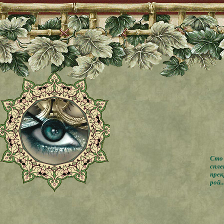
Сто 
спле
прек
рой..