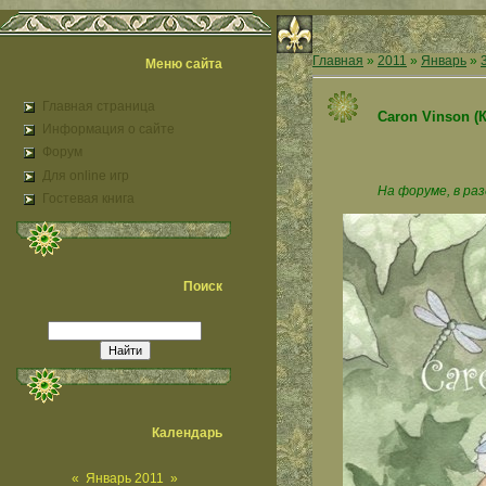
Главная
»
2011
»
Январь
»
Меню сайта
Главная страница
Caron Vinson (
Информация о сайте
Форум
Для online игр
На форуме, в ра
Гостевая книга
Поиск
Календарь
«
Январь 2011
»