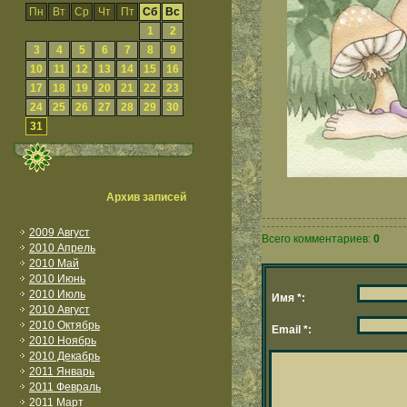
Пн
Вт
Ср
Чт
Пт
Сб
Вс
1
2
3
4
5
6
7
8
9
10
11
12
13
14
15
16
17
18
19
20
21
22
23
24
25
26
27
28
29
30
31
Архив записей
2009 Август
Всего комментариев:
0
2010 Апрель
2010 Май
2010 Июнь
2010 Июль
Имя *:
2010 Август
2010 Октябрь
Email *:
2010 Ноябрь
2010 Декабрь
2011 Январь
2011 Февраль
2011 Март