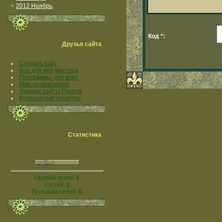
2012 Ноябрь
Код *:
Друзья сайта
Создать сайт
Все для веб-мастера
Программы для всех
Мир развлечений
Лучшие сайты Рунета
Кулинарные рецепты
Статистика
Онлайн всего:
1
Гостей:
1
Пользователей:
0