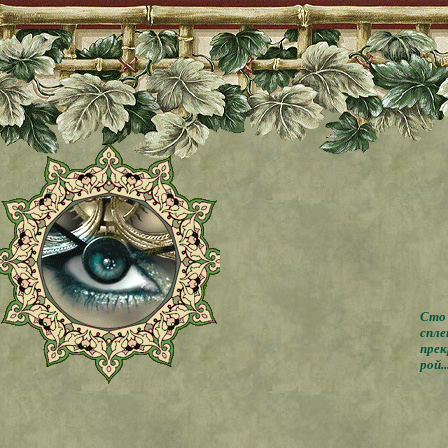
Сто 
спле
прек
рой..