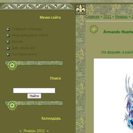
Главная
»
2011
»
Январь
»
Меню сайта
Главная страница
Armando Huerta
Информация о сайте
Форум
Для online игр
На форуме, в раз
Гостевая книга
Поиск
Календарь
«
Январь 2011
»