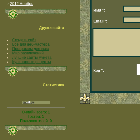
2012 Ноябрь
Имя *:
Email *:
Друзья сайта
Создать сайт
Все для веб-мастера
Программы для всех
Мир развлечений
Лучшие сайты Рунета
Кулинарные рецепты
Код *:
Статистика
Онлайн всего:
1
Гостей:
1
Пользователей:
0