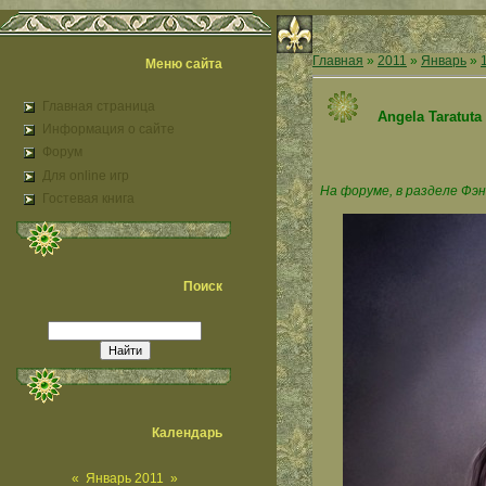
Главная
»
2011
»
Январь
»
Меню сайта
Главная страница
Angela Taratuta
Информация о сайте
Форум
Для online игр
На форуме, в разделе Фэн
Гостевая книга
Поиск
Календарь
«
Январь 2011
»