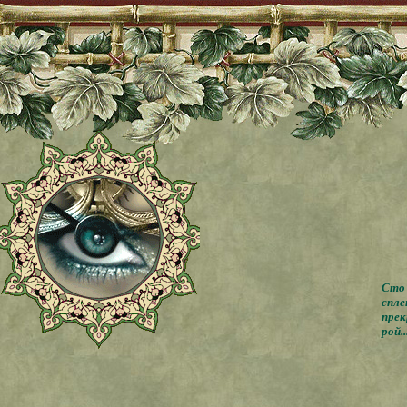
Сто 
спле
прек
рой..