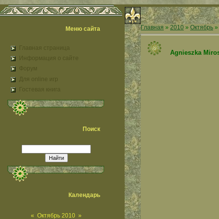
Главная
»
2010
»
Октябрь
»
Меню сайта
Главная страница
Agnieszka Miro
Информация о сайте
Форум
Для online игр
Гостевая книга
Поиск
Календарь
«
Октябрь 2010
»