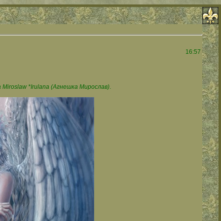
16:57
Miroslaw *Irulana (Агнешка Мирослав)
.