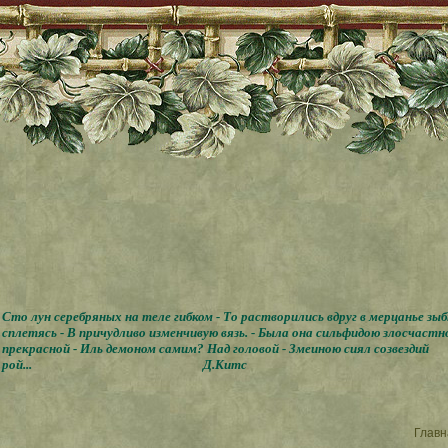
Сто лун серебряных на теле гибком - То растворились вдруг в мерцанье зы
сплетясь - В причудливо изменчивую вязь. - Была она сильфидою злосчастн
прекрасной - Иль демоном самим? Над головой - Змеиною сиял созвездий
рой...
Д.Китс
Главн