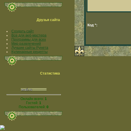
Друзья сайта
Код *:
Создать сайт
Все для веб-мастера
Программы для всех
Мир развлечений
Лучшие сайты Рунета
Кулинарные рецепты
Статистика
Онлайн всего:
1
Гостей:
1
Пользователей:
0