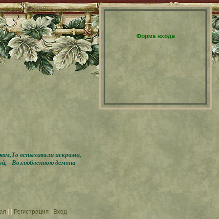
Форма входа
бком,То вспыхивали искрами,
ой, - Возлюбленною демона
ая
|
|
Регистрация
|
Вход