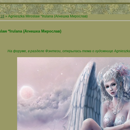
18
» Agnieszka Miroslaw *Irulana (Агнешка Мирослав)
slaw *Irulana (Агнешка Мирослав)
На форуме, в разделе Фэнтези, открылась тема о художнице Agnieszka 