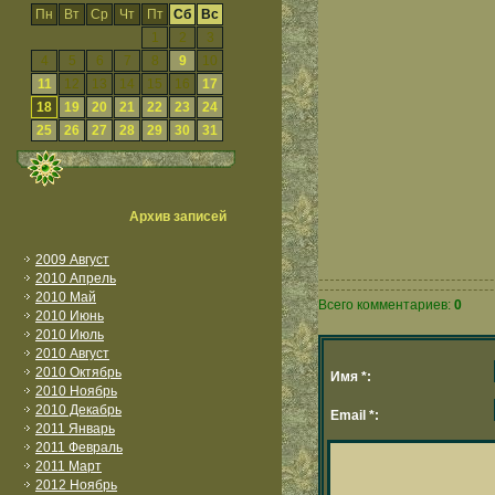
Пн
Вт
Ср
Чт
Пт
Сб
Вс
1
2
3
4
5
6
7
8
9
10
11
12
13
14
15
16
17
18
19
20
21
22
23
24
25
26
27
28
29
30
31
Архив записей
2009 Август
2010 Апрель
2010 Май
Всего комментариев:
0
2010 Июнь
2010 Июль
2010 Август
2010 Октябрь
Имя *:
2010 Ноябрь
2010 Декабрь
Email *:
2011 Январь
2011 Февраль
2011 Март
2012 Ноябрь