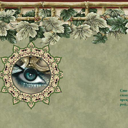
Сто 
спле
прек
рой..