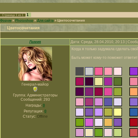
1
Страница
1
из
1
Форум
»
Photoshop
»
Для сайта
»
Цветосочетания
Цветосочетания
Ламия
Дата: Среда, 28.04.2010, 20:13 | Соо
Когда я только задумала сделать сво
Быть может кому-то поможет ответит
Генерал-майор
Группа: Администраторы
Сообщений:
293
Награды:
0
Репутация:
0
Статус:
Offline