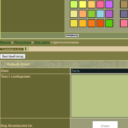
Форум
»
Photoshop
»
Для сайта
»
Цветосочетания
1
Страница
1
из
1
Новый ответ
Имя:
Текст сообщения:
Код безопасности: