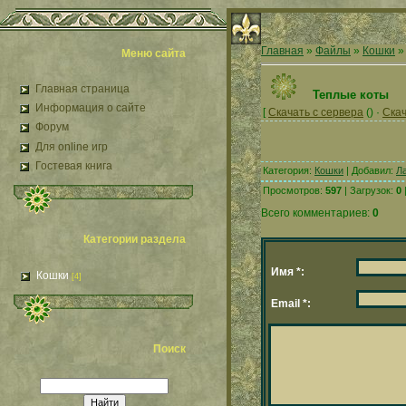
Главная
»
Файлы
»
Кошки
Меню сайта
Главная страница
Теплые коты
Информация о сайте
[
Скачать с сервера
() ·
Скач
Форум
Для online игр
Гостевая книга
Категория:
Кошки
| Добавил:
Л
Просмотров:
597
| Загрузок:
0
Всего комментариев:
0
Категории раздела
Имя *:
Кошки
[4]
Email *:
Поиск