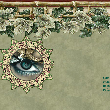
Сто 
спле
прек
рой..