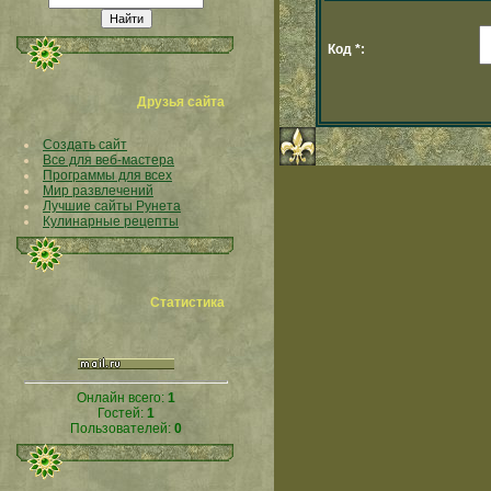
Код *:
Друзья сайта
Создать сайт
Все для веб-мастера
Программы для всех
Мир развлечений
Лучшие сайты Рунета
Кулинарные рецепты
Статистика
Онлайн всего:
1
Гостей:
1
Пользователей:
0