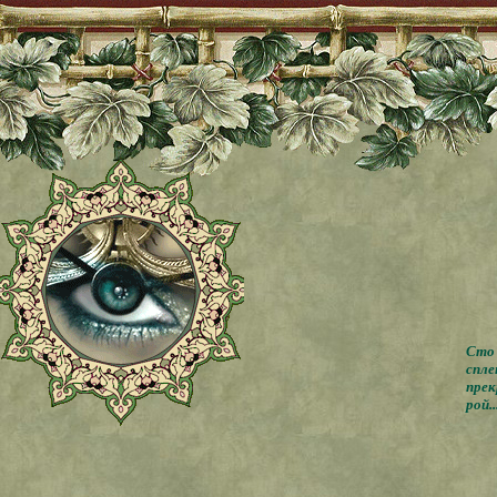
Сто 
спле
прек
рой..