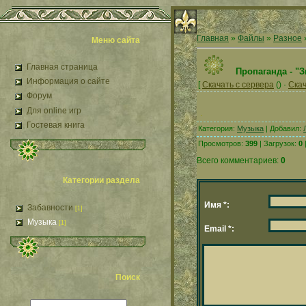
Главная
»
Файлы
»
Разное
Меню сайта
Главная страница
Пропаганда - "
Информация о сайте
[
Скачать с сервера
() ·
Скач
Форум
Для online игр
.
Гостевая книга
Категория:
Музыка
| Добавил:
Просмотров:
399
| Загрузок:
0
Всего комментариев:
0
Категории раздела
Имя *:
Забавности
[1]
Музыка
[1]
Email *:
Поиск