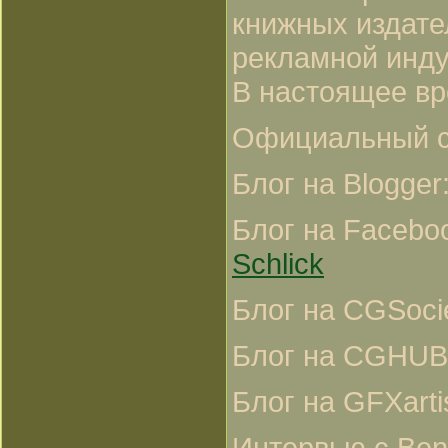
книжных издате
рекламной инду
В настоящее вр
Официальный с
Блог на Blogger
Блог на Facebo
Schlick
Блог на CGSoci
Блог на CGHUB
Блог на GFXarti
Интервью с Bente