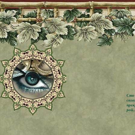
Сто 
спле
прек
рой..