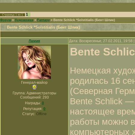
1
Страница
1
из
1
Форум
»
Художники
»
Fantasy
»
Bente Schlick *Solstitialis (Бент Шлик)
Bente Schlick *Solstitialis (Бент Шлик)
Ламия
Дата: Воскресенье, 27.02.2011, 19:58
Bente Schli
Немецкая худож
родилась 16 се
Генерал-майор
(Северная Герм
Группа: Администраторы
Сообщений:
293
Bente Schlick —
Награды:
0
настоящее врем
Репутация:
0
Статус:
Offline
работы можно в
компьютерных ж