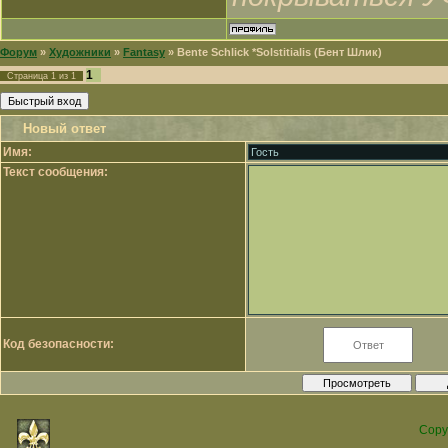
Форум
»
Художники
»
Fantasy
»
Bente Schlick *Solstitialis (Бент Шлик)
1
Страница
1
из
1
Новый ответ
Имя:
Текст сообщения:
Код безопасности:
Copy