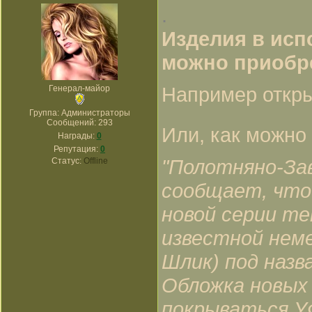
.
Изделия в исп
можно приобре
Например откры
Генерал-майор
Группа: Администраторы
Сообщений:
293
Или, как можно
Награды:
0
Репутация:
0
"Полотняно-За
Статус:
Offline
сообщает, что 
новой серии те
известной неме
Шлик) под наз
Обложка новых
покрываться У