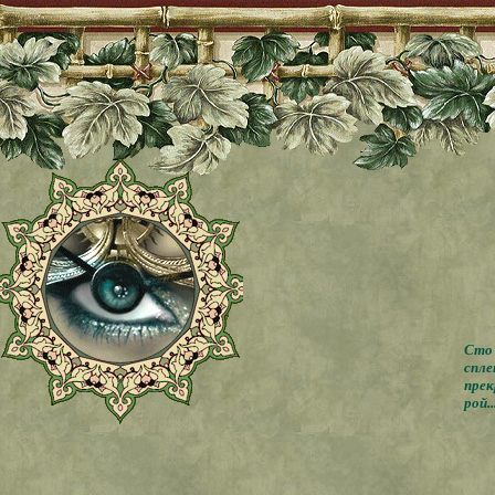
Сто 
спле
прек
рой..