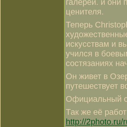
галерей. и они
ценителя.
Теперь Christop
художественные
искусствам и вы
учился в боевы
состязаниях нач
Он живет в Озе
путешествует в
Официальный с
Так же её рабо
http://2photo.ru/r