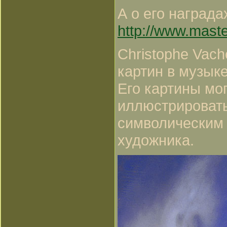
А о его награда
http://www.mast
Christophe Vac
картин в музык
Его картины мог
иллюстрировать
символическим 
художника.