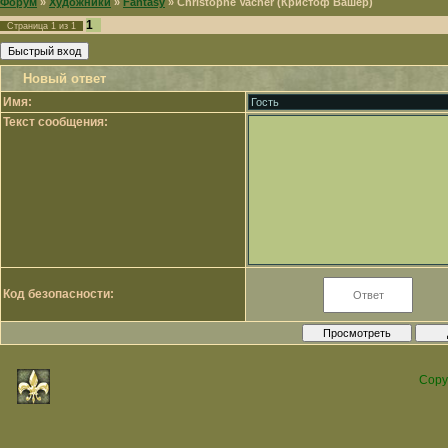
Форум
»
Художники
»
Fantasy
»
Christophe Vacher (Кристоф Вашер)
1
Страница
1
из
1
Новый ответ
Имя:
Текст сообщения:
Код безопасности:
Copy