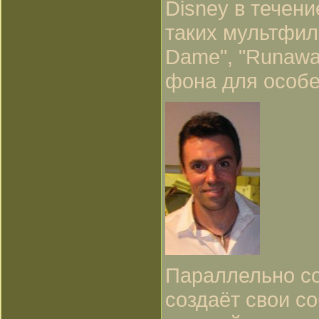
Disney в течени
таких мультфил
Dame", "Runaway
фона для особен
Параллельно со
создаёт свои с