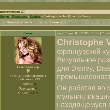
1
Страница
1
из
1
Форум
»
Художники
»
Fantasy
»
Christophe Vacher (Кристоф Вашер)
Christophe Vacher (Кристоф Вашер)
Ламия
Дата: Среда, 08.12.2010, 15:46 | Соо
Christophe 
французский ху
Визуальное раз
для Disney, Dre
Генерал-майор
промышленности
Группа: Администраторы
Сообщений:
293
Награды:
0
Он работал во 
Репутация:
0
Статус:
Offline
мультипликации
находящемуся 