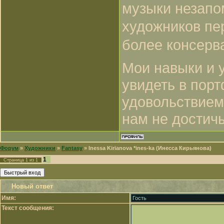
музыки незап
художников пе
более консерв
Мои навыки и 
увидеть в порт
удовольствием,
нам не достич
Форум
»
Художники
»
Fantasy
»
Inessa Kirianova *ines-ka (Инесса Кирьянова)
1
Страница
1
из
1
Новый ответ
Имя:
Текст сообщения: