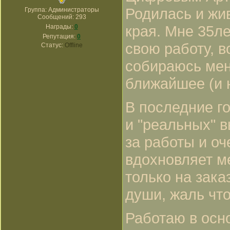
Родилась и жи
Группа: Администраторы
Сообщений:
293
края. Мне 35л
Награды:
0
Репутация:
0
свою работу, в
Статус:
Offline
собираюсь мен
ближайшее (и 
В последние г
и "реальных" 
за работы и оч
вдохновляет м
только на зака
души, жаль что
Работаю в осн