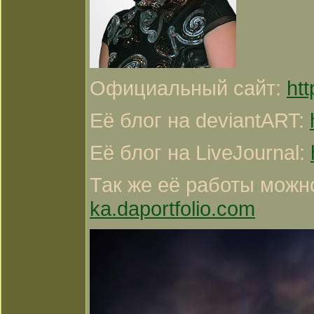
Официальный сайт:
ht
Её блог на deviantART:
Её блог на LiveJournal:
Так же её работы можн
ka.daportfolio.com