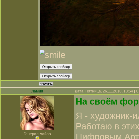
Ламия
Дата: Пятница, 26.11.2010, 13:54 |
На своём фор
Я - художник-
Работаю в этих
Цифровым Арто
Генерал-майор