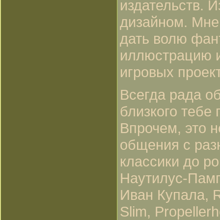
издательств. 
дизайном. Мне
дать волю фан
иллюстрацию и
игровых проект
Всегда рада об
близкого тебе 
Впрочем, это 
общения с раз
классики до ро
Наутилус-Памп
Иван Купала, R
Slim, Propelle