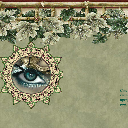
Сто 
спле
прек
рой..