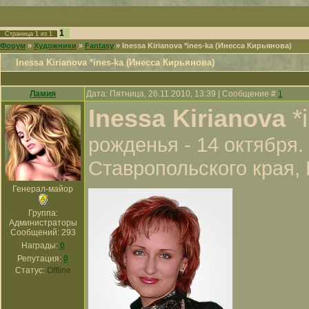
1
Страница
1
из
1
Форум
»
Художники
»
Fantasy
»
Inessa Kirianova *ines-ka (Инесса Кирьянова)
Inessa Kirianova *ines-ka (Инесса Кирьянова)
Ламия
Дата: Пятница, 26.11.2010, 13:39 | Сообщение #
1
Inessa Kirianova
*
рожденья - 14 октября.
Ставропольского края, 
Генерал-майор
Группа:
Администраторы
Сообщений:
293
Награды:
0
Репутация:
0
Статус:
Offline