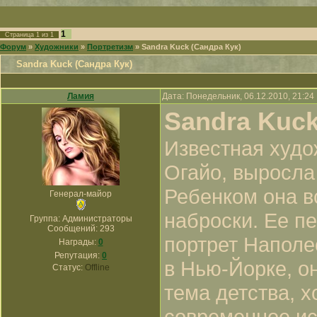
1
Страница
1
из
1
Форум
»
Художники
»
Портретизм
»
Sandra Kuck (Сандра Кук)
Sandra Kuck (Сандра Кук)
Ламия
Дата: Понедельник, 06.12.2010, 21:2
Sandra Kuc
Известная худо
Огайо, выросла
Ребенком она в
Генерал-майор
наброски. Ее п
Группа: Администраторы
Сообщений:
293
портрет Наполе
Награды:
0
Репутация:
0
в Нью-Йорке, о
Статус:
Offline
тема детства, 
современное ис