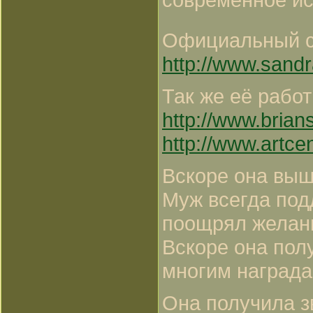
Официальный с
http://www.sand
Так же её рабо
http://www.brian
http://www.artce
Вскоре она выш
Муж всегда под
поощрял желани
Вскоре она пол
многим награда
Она получила з