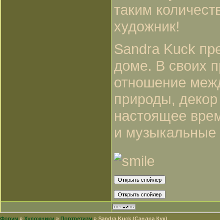
таким количест
художник!
Sandra Kuck пре
доме. В своих 
отношение межд
природы, декор
настоящее врем
и музыкальные 
Форум
»
Художники
»
Портретизм
»
Sandra Kuck (Сандра Кук)