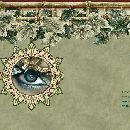
Сто 
спле
прек
рой..